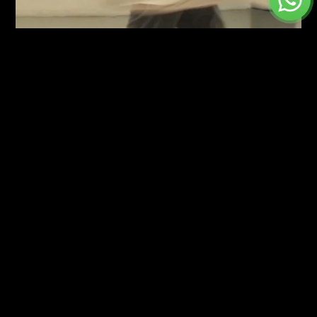
White Moon
כדאי לדעת
צרו איתנו
ניהול אמנותי: יעל
קשר
כתובת:
שילר
לבונטין 21, תל
054-2202629
אביב. ק.2 בתוך
yael.schiller1@gmail.com
אברהם הוסטל
ניהול תפעולי
כניסה מרחוב
וקשרי לקוחות
הרכבת 8
וארועים
תחנת רכבת הקלה
054-3520005
אלנבי
צוות המשרד