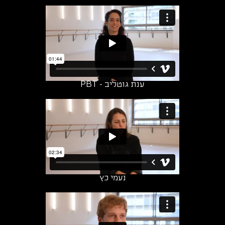
ענת גוטליב - PBT
נעמי כץ